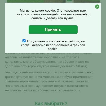
Мы используем cookie. Это позволяет нам
анализировать взаимодействие посетителей с
сайтом и делать его лучше.
Пластиковый кессон – это углубленная в грунт ёмкость,
которая применяется при обустройстве скважин для
защиты труб и сопутствующего оборудования от
промерзания, проникновения сточных, высоких грунтовых
Продолжая пользоваться сайтом, вы
и паводковых вод, а также облегчающая техническое
соглашаетесь с использованием файлов
обслуживание установленного оборудования.
cookie.
В отличие моделей из других материалов, пластиковые
кессоны не подвержены коррозии и не требуют
дополнительного обслуживания, что обеспечивает их
долговечность (срок службы может достигать 50 лет).
Благодаря небольшому весу пластиковые кессоны легко
транспортируются, а их монтаж не требует применения
специализированной строительной техники. Также их
значительным преимуществом покупки пластикового
кессона является их абсолютная герметичность.
Как выбрать?